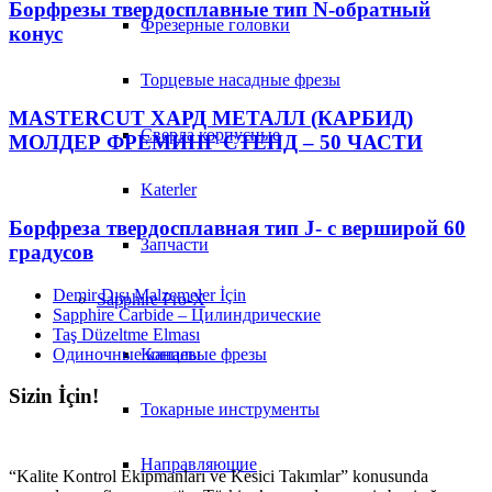
Борфрезы твердосплавные тип N-обратный
Фрезерные головки
конус
Торцевые насадные фрезы
MASTERCUT ХАРД МЕТАЛЛ (КАРБИД)
Сверла корпусные
МОЛДЕР ФРЕМИНГ СТЕНД – 50 ЧАСТИ
Katerler
Борфреза твердосплавная тип J- с верширой 60
Запчасти
градусов
Demir Dışı Malzemeler İçin
Sapphire Pro-X
Sapphire Carbide – Цилиндрические
Taş Düzeltme Elması
Одиночные каналы
Концевые фрезы
Sizin İçin!
Токарные инструменты
Направляющие
“Kalite Kontrol Ekipmanları ve Kesici Takımlar” konusunda