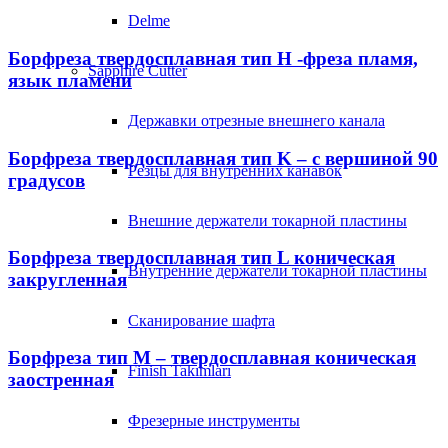
Delme
Борфреза твердосплавная тип H -фреза пламя,
Sapphire Cutter
язык пламени
Державки отрезные внешнего канала
Борфреза твердосплавная тип K – с вершиной 90
Резцы для внутренних канавок
градусов
Внешние держатели токарной пластины
Борфреза твердосплавная тип L коническая
Внутренние держатели токарной пластины
закругленная
Сканирование шафта
Борфреза тип M – твердосплавная коническая
Finish Takımları
заостренная
Фрезерные инструменты