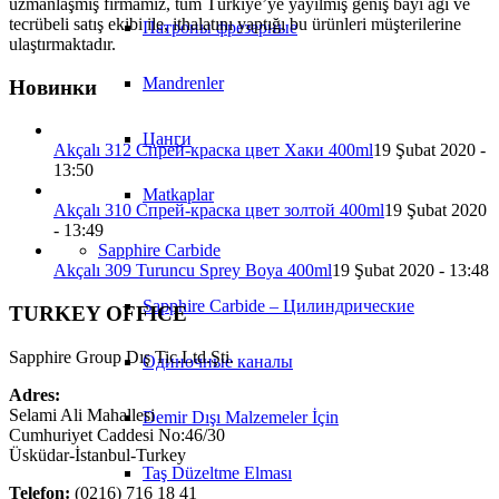
uzmanlaşmış firmamız, tüm Türkiye’ye yayılmış geniş bayi ağı ve
tecrübeli satış ekibi ile, ithalatını yaptığı bu ürünleri müşterilerine
Патроны фрезерные
ulaştırmaktadır.
Mandrenler
Новинки
Цанги
Akçalı 312 Спрей-краска цвет Хаки 400ml
19 Şubat 2020 -
13:50
Matkaplar
Akçalı 310 Спрей-краска цвет золтой 400ml
19 Şubat 2020
- 13:49
Sapphire Carbide
Akçalı 309 Turuncu Sprey Boya 400ml
19 Şubat 2020 - 13:48
Sapphire Carbide – Цилиндрические
TURKEY OFFICE
Sapphire Group Dış Tic.Ltd.Şti.
Одиночные каналы
Adres:
Selami Ali Mahallesi
Demir Dışı Malzemeler İçin
Cumhuriyet Caddesi No:46/30
Üsküdar-İstanbul-Turkey
Taş Düzeltme Elması
Telefon:
(0216) 716 18 41