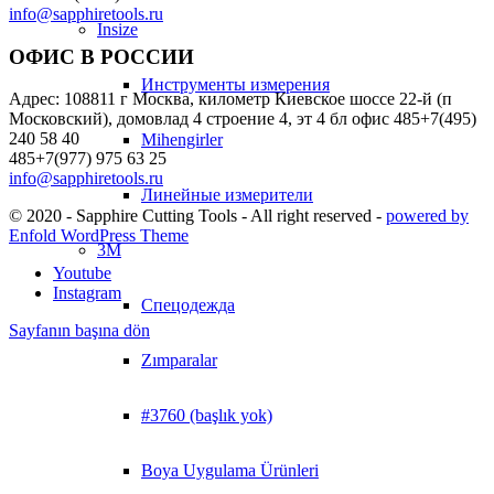
info@sapphiretools.ru
Insize
ОФИС В РОССИИ
Инструменты измерения
Адрес: 108811 г Москва, километр Киевское шоссе 22-й (п
Московский), домовлад 4 строение 4, эт 4 бл офис 485+7(495)
240 58 40
Mihengirler
485+7(977) 975 63 25
info@sapphiretools.ru
Линейные измерители
© 2020 - Sapphire Cutting Tools - All right reserved -
powered by
Enfold WordPress Theme
3M
Youtube
Instagram
Спецодежда
Sayfanın başına dön
Zımparalar
#3760 (başlık yok)
Boya Uygulama Ürünleri