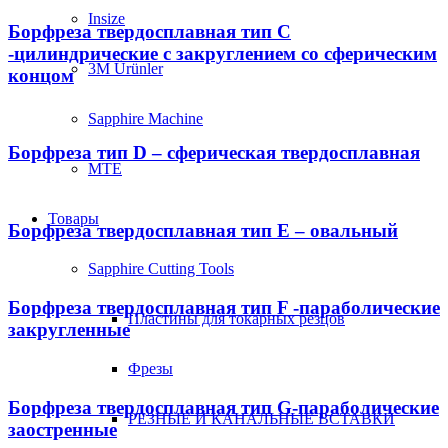
Insize
Борфреза твердосплавная тип C
-цилиндрические с закруглением со сферическим
3M Ürünler
концом
Sapphire Machine
Борфреза тип D – сферическая твердосплавная
MTE
Товары
Борфреза твердосплавная тип Е – овальный
Sapphire Cutting Tools
Борфреза твердосплавная тип F -параболические
Пластины для токарных резцов
закругленные
Фрезы
Борфреза твердосплавная тип G-параболические
РЕЗНЫЕ И КАНАЛЬНЫЕ ВСТАВКИ
заостренные