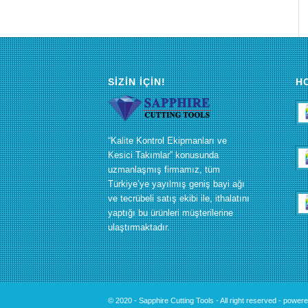
SIZIN İÇIN!
Н
“Kalite Kontrol Ekipmanları ve
Kesici Takımlar” konusunda
uzmanlaşmış firmamız, tüm
Türkiye’ye yayılmış geniş bayi ağı
ve tecrübeli satış ekibi ile, ithalatını
yaptığı bu ürünleri müşterilerine
ulaştırmaktadır.
© 2020 - Sapphire Cutting Tools - All right reserved -
powere