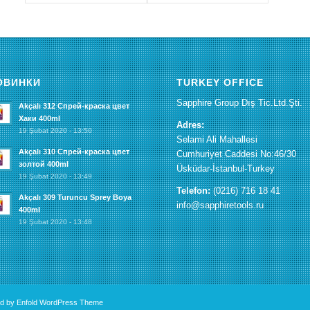
ОВИНКИ
TURKEY OFFICE
Sapphire Group Dış Tic.Ltd.Şti.
Akçalı 312 Спрей-краска цвет
Хаки 400ml
Adres:
19 Şubat 2020 - 13:50
Selami Ali Mahallesi
Akçalı 310 Спрей-краска цвет
Cumhuriyet Caddesi No:46/30
золтой 400ml
Üsküdar-İstanbul-Turkey
19 Şubat 2020 - 13:49
Telefon:
(0216) 716 18 41
Akçalı 309 Turuncu Sprey Boya
info@sapphiretools.ru
400ml
19 Şubat 2020 - 13:48
d by Enfold WordPress Theme