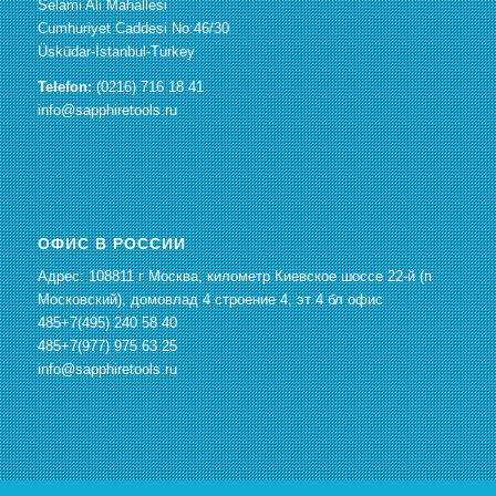
Selami Ali Mahallesi
Cumhuriyet Caddesi No:46/30
Üsküdar-İstanbul-Turkey
Telefon:
(0216) 716 18 41
info@sapphiretools.ru
ОФИС В РОССИИ
Адрес: 108811 г Москва, километр Киевское шоссе 22-й (п
Московский), домовлад 4 строение 4, эт 4 бл офис
485+7(495) 240 58 40
485+7(977) 975 63 25
info@sapphiretools.ru