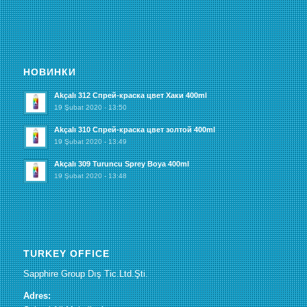
НОВИНКИ
Akçalı 312 Спрей-краска цвет Хаки 400ml
19 Şubat 2020 - 13:50
Akçalı 310 Спрей-краска цвет золтой 400ml
19 Şubat 2020 - 13:49
Akçalı 309 Turuncu Sprey Boya 400ml
19 Şubat 2020 - 13:48
TURKEY OFFICE
Sapphire Group Dış Tic.Ltd.Şti.
Adres: