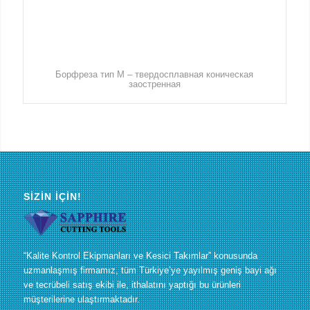
Борфреза тип M – твердосплавная коническая
заостренная
SIZIN İÇIN!
“Kalite Kontrol Ekipmanları ve Kesici Takımlar” konusunda
uzmanlaşmış firmamız, tüm Türkiye’ye yayılmış geniş bayi ağı
ve tecrübeli satış ekibi ile, ithalatını yaptığı bu ürünleri
müşterilerine ulaştırmaktadır.