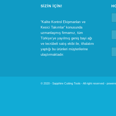
SIZIN İÇIN!
Н
“Kalite Kontrol Ekipmanları ve
Kesici Takımlar” konusunda
uzmanlaşmış firmamız, tüm
Türkiye’ye yayılmış geniş bayi ağı
ve tecrübeli satış ekibi ile, ithalatını
yaptığı bu ürünleri müşterilerine
ulaştırmaktadır.
© 2020 - Sapphire Cutting Tools - All right reserved -
powere