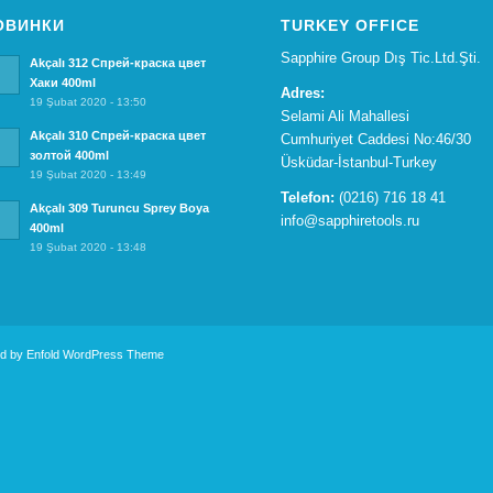
ОВИНКИ
TURKEY OFFICE
Sapphire Group Dış Tic.Ltd.Şti.
Akçalı 312 Спрей-краска цвет
Хаки 400ml
Adres:
19 Şubat 2020 - 13:50
Selami Ali Mahallesi
Akçalı 310 Спрей-краска цвет
Cumhuriyet Caddesi No:46/30
золтой 400ml
Üsküdar-İstanbul-Turkey
19 Şubat 2020 - 13:49
Telefon:
(0216) 716 18 41
Akçalı 309 Turuncu Sprey Boya
info@sapphiretools.ru
400ml
19 Şubat 2020 - 13:48
d by Enfold WordPress Theme