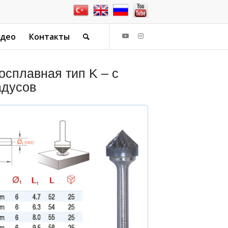
идео
Контакты
осплавная тип K – с
адусов