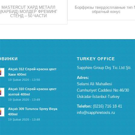
MASTERCUT ХАРД МЕТАЛЛ
Борфрезы твердосплавные тип 
(КАРБИД) МОЛДЕР ФРЕМИНГ
обратный конус
СТЕНД – 50 ЧАСТИ
ОВИНКИ
TURKEY OFFICE
Sapphire Group Dış Tic.Ltd.Şti.
Akçalı 312 Спрей-краска цвет
Хаки 400ml
Adres:
19 Şubat 2020 - 13:50
Selami Ali Mahallesi
Akçalı 310 Спрей-краска цвет
Cumhuriyet Caddesi No:46/30
золтой 400ml
Üsküdar-İstanbul-Turkey
19 Şubat 2020 - 13:49
Telefon:
(0216) 716 18 41
Akçalı 309 Turuncu Sprey Boya
info@sapphiretools.ru
400ml
19 Şubat 2020 - 13:48