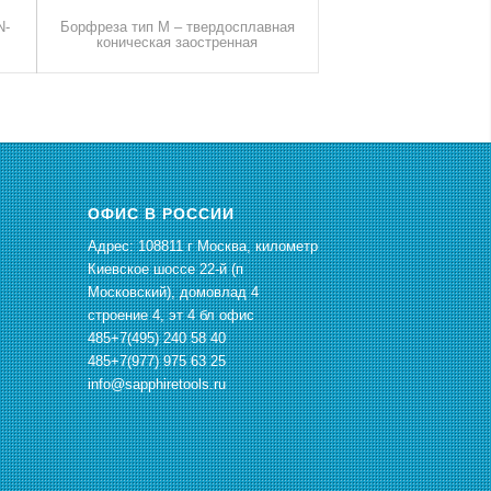
N-
Борфреза тип M – твердосплавная
коническая заостренная
ОФИС В РОССИИ
Адрес: 108811 г Москва, километр
Киевское шоссе 22-й (п
Московский), домовлад 4
строение 4, эт 4 бл офис
485+7(495) 240 58 40
485+7(977) 975 63 25
info@sapphiretools.ru