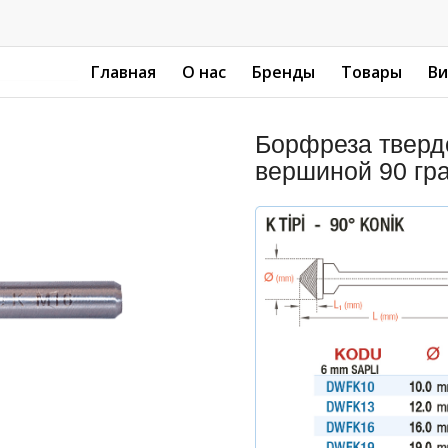
Главная
О нас
Бренды
Товары
В
Борфреза тверд
вершиной 90 гр