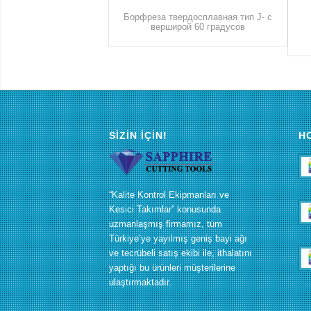
Борфреза твердосплавная тип J- с
верширой 60 градусов
SIZIN İÇIN!
Н
“Kalite Kontrol Ekipmanları ve
Kesici Takımlar” konusunda
uzmanlaşmış firmamız, tüm
Türkiye’ye yayılmış geniş bayi ağı
ve tecrübeli satış ekibi ile, ithalatını
yaptığı bu ürünleri müşterilerine
ulaştırmaktadır.