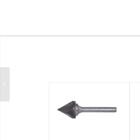
Борфреза
твердосплавная тип H
-фреза пламя,...