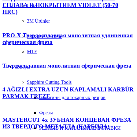
СПЛАВА И ПОКРЫТИЕМ VIOLET (50-70
Insize
HRC)
3M Ürünler
PRO-X Твердосплавная монолитная удлиненная
Sapphire Machine
сферическая фреза
MTE
Твердосплавная монолитная сферическая фреза
Товары
Sapphire Cutting Tools
4 AĞIZLI EXTRA UZUN KAPLAMALI KARBÜR
PARMAK FREZE
Пластины для токарных резцов
Фрезы
MASTERCUT 4х ЗУБНАЯ КОНЦЕВАЯ ФРЕЗА
ИЗ ТВЕРДОГО МЕТАЛЛА (КАРБИДА)
РЕЗНЫЕ И КАНАЛЬНЫЕ ВСТАВКИ