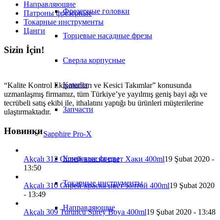
Направляющие
Фрезерные головки
Патроны фрезерные
Токарные инструменты
Цанги
Торцевые насадные фрезы
Sizin İçin!
Сверла корпусные
Katerler
“Kalite Kontrol Ekipmanları ve Kesici Takımlar” konusunda
uzmanlaşmış firmamız, tüm Türkiye’ye yayılmış geniş bayi ağı ve
tecrübeli satış ekibi ile, ithalatını yaptığı bu ürünleri müşterilerine
Запчасти
ulaştırmaktadır.
Новинки
Sapphire Pro-X
Концевые фрезы
Akçalı 312 Спрей-краска цвет Хаки 400ml
19 Şubat 2020 -
13:50
Токарные инструменты
Akçalı 310 Спрей-краска цвет золтой 400ml
19 Şubat 2020
- 13:49
Направляющие
Akçalı 309 Turuncu Sprey Boya 400ml
19 Şubat 2020 - 13:48