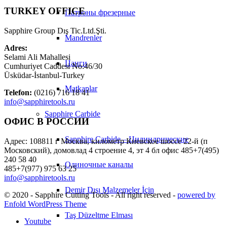
TURKEY OFFICE
Патроны фрезерные
Sapphire Group Dış Tic.Ltd.Şti.
Mandrenler
Adres:
Selami Ali Mahallesi
Цанги
Cumhuriyet Caddesi No:46/30
Üsküdar-İstanbul-Turkey
Matkaplar
Telefon:
(0216) 716 18 41
info@sapphiretools.ru
Sapphire Carbide
ОФИС В РОССИИ
Sapphire Carbide – Цилиндрические
Адрес: 108811 г Москва, километр Киевское шоссе 22-й (п
Московский), домовлад 4 строение 4, эт 4 бл офис 485+7(495)
240 58 40
Одиночные каналы
485+7(977) 975 63 25
info@sapphiretools.ru
Demir Dışı Malzemeler İçin
© 2020 - Sapphire Cutting Tools - All right reserved -
powered by
Enfold WordPress Theme
Taş Düzeltme Elması
Youtube